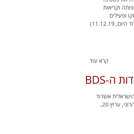
פותה וקריאות
בו השתתפה – מצד פעילי BDS במרוקו ופעילים
11.12.19)
קרא עוד
 ה-BDS
הישראלית אשדוד
פתחה בהצלחה את פסטיבל "אנדלוסייאת" במרוקו (לאה אהרוני, ערוץ 20,