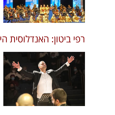
רפי ביטון: האנדלוסית ה