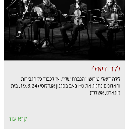
ללה דיא׳לי
ל׳לה דיאלי פירושו ”הגברת שלי״, אז לכבוד כל הגבירות
והאדונים נחגוג את ט״ו באב בסגנון אנדלוסי (19.8.24, בית
מונארט, אשדוד).
קרא עוד