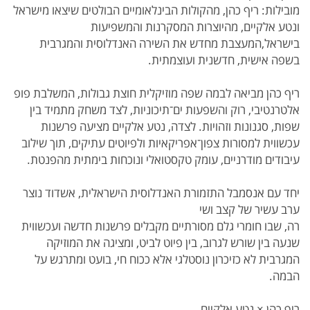
מובילות: ריף כהן, מהקולות הבינלאומיים הבולטים שיצאו מישראל
ונטע אלקיים, מהיוצרות המסקרנות והמשפיעות
בישראל,המעצבת מחדש את השירה האנדלוסית והמגרבית
בשפה אישית, חדשנית ועוצמתית.
ריף כהן מביאה לבמה שפה מוזיקלית חוצת גבולות, המשלבת פופ
אלטרנטיבי, רוק והשפעות ים־תיכוניות, לצד משחק מתמיד בין
שפות, סגנונות וזהויות. לצדה, נטע אלקיים מציעה פרשנות
עכשווית למסורות צפון־אפריקאיות ולפיוטים עתיקים, תוך שילוב
עיבודים מודרניים, עומק טקסטואלי ונוכחות בימתית מהפנטת.
יחד עם אנסמבל התזמורת האנדלוסית הישראלית, אשדוד נוצר
ערב עשיר של קצב ושי
רה, שבו חומרי גלם מסורתיים מקבלים פרשנות חדשה ועכשווית
שנעה בין שורש לגרוב, בין פיוט לביט, ומציגה את המוזיקה
המגרבית לא כזיכרון נוסטלגי אלא ככוח חי, בועט ומתרגש על
הבמה.
ריף כהן × נטע אלקיים