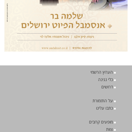
הערוץ הרשמי
כלי נגינה
דרושים
על התזמורת
כתבו עלינו
מופעים קרובים
צוות