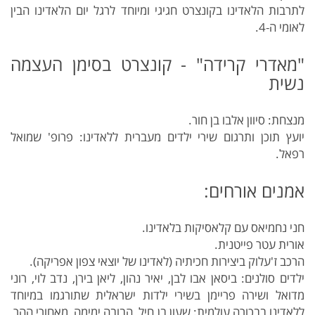
לתרבות הלאדינו בקונצרט חגיגי ומיוחד לרגל יום הלאדינו הבין
לאומי ה-4.
"מאדרי קרידה" - קונצרט בסימן העצמה
נשית
מנצחת: סיוון אלבו בן חור.
יועץ תוכן ותרגום שירי ילדים מעברית ללאדינו: פרופ' שמואל
רפאל.
אמנים אורחים:
חני נחמיאס עם קלאסיקות בלאדינו.
אורית עטר פייטנית.
הרכב ז'עלוק ביצירות חכיתיה (לאדינו של יוצאי צפון אפריקה).
ילדים סולנים: ביסאן אבו לבן, יאיר נהון, ליאן בירן, נדב לוי, רוני
מדואל ושירה פריימן בשירי ילדות ישראלית שתורגמו במיוחד
ללאדינו בבכורה עולמית: שעון בן חיל, הבובה ימימה, מאחורי ההר,