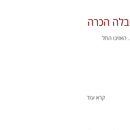
בלה הכרה
מתוך הבמה המרכזית עם נתיב רובינזון, 'כאן תרבות', 11.12. האזינו החל
קרא עוד