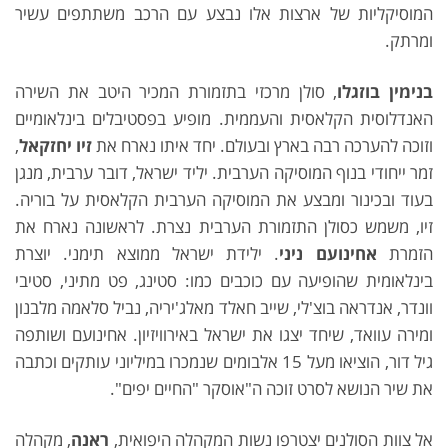
המוסיקליות של ארצות אלו נבצע עם הרכב משתתפים עשיר
ומרתק.
בנימין בוזגלו
, סולן מרכזי בתזמורת המכיר היטב את השירה
האנדלוסית הקלאסית והעממית. מופיע בפסטיבלים בינלאומיים
וזוכה להערכה רבה בארץ ובעולם. יחד איתו נארח את
זיו יחזקאל
,
זמר ייחודי בנוף המוסיקה הערבית. יליד ישראל, דובר ערבית, מנגן
בעוד ובכינור ומבצע את המוסיקה הערבית הקלאסית על בוריה.
זיו, משמש כסולן התזמורת הערבית נצרת. לראשונה נארח את
הזמרת
אחינועם ניני
. ילידת ישראל ממוצא תימני. יוצרת
בינלאומית שהופיעה עם כוכבים כמו: סטינג, פט מתיני, סטיבי
וונדר, אנדראה בוצ'לי, שייב חאלד מאלג'יריה, נביל סלאמה מלבנון
ומירה עוואד, שיחד יצגו את ישראל באירוויזיון. אחינועם ושותפה
גיל דור, הוציאו מעל 15 אלבומים שנמכרו במיליוני עותקים וכתבה
את שיר הנושא לסרט זוכה ה"אוסקר "החיים יפים".
אל צוות הסולנים יצטרפו נשות המקהלה היפואית,
ראנה
, מקהלה