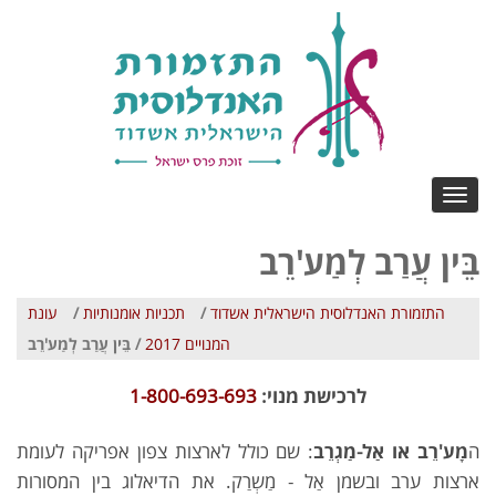
Toggle
navigation
בֵּין עֲרַב לְמַע'רֵב
התזמורת האנדלוסית הישראלית אשדוד
/
תכניות אומנותיות
/
עונת
המנויים 2017
/ בֵּין עֲרַב לְמַע'רֵב
לרכישת מנוי:
1-800-693-693
ה
מָע'רֵב או אַל-מַגְרֵב
: שם כולל לארצות צפון אפריקה לעומת
ארצות ערב ובשמן אַל - מַשְרַק. את הדיאלוג בין המסורות