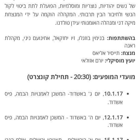
של נשים יהודיות, נוצריות ומוסלמיות, הפועלת לתת ביטוי לקול
הנשי ולחיבור הבין תרבותי. המקהלה הוקמה על ידי המנצחת
מיקה דני ומנהלה האומנותי עידן טולדנו.
בהשתתפות:
בנימין בוזגלו, זיו יחזקאל, אחינועם ניני, מקהלת
ראנה
מנצח:
תייסיר אליאס
יועץ מוסיקלי:
יורם אזולאי
מועדי המופעים: (20:30 - תחילת קונצרט)
10.1.17
, יום ג' באשדוד- המשכן לאמנויות הבמה, פיס
אשדוד.
12.1.17
, יום ה' באשדוד - המשכן לאמנויות הבמה, פיס
אשדוד.
15.1.17
,
יום א' בירושלים - תאטרון ירושלים, אולם הנרי